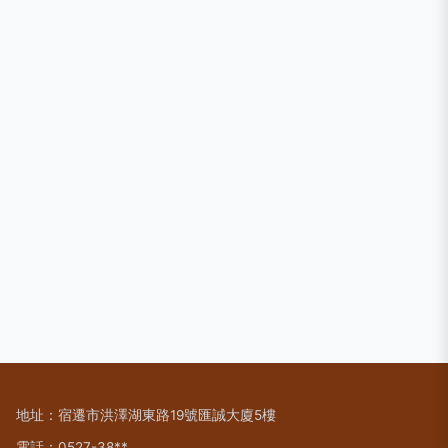
地址：宿遷市洪澤湖東路19號匯誠大廈5樓
電話：0527-38**