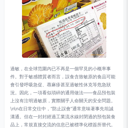
過敏，在全球范圍內已不再是一個罕見的小概率事
件。對于敏感體質者而言，誤食含致敏原的食品可能
會引發呼吸急促、蕁麻疹甚至過敏性休克等危急狀
況。因此，一項看似瑣碎的通用做法——食品預包裝
上沒有注明過敏原，實際關乎人命關天的安全問題。
\n\n在日常交往中，“防止誤會”通常意味著事先坦誠
溝通。但在一封封經過工業流水線封閉過的預包裝食
品上，常規直接交流的信息已被標準化標簽所替代。