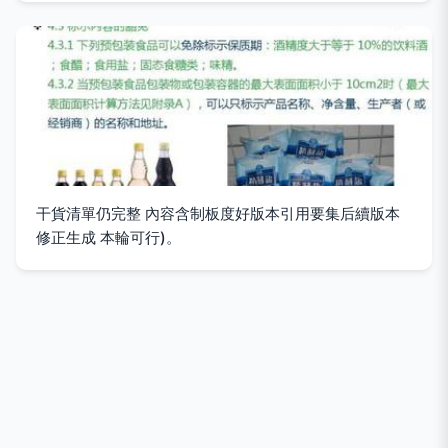
干貨清單仍完整 內容含制板度好版本引用要集后續版本
修正生成 本輪可行)。